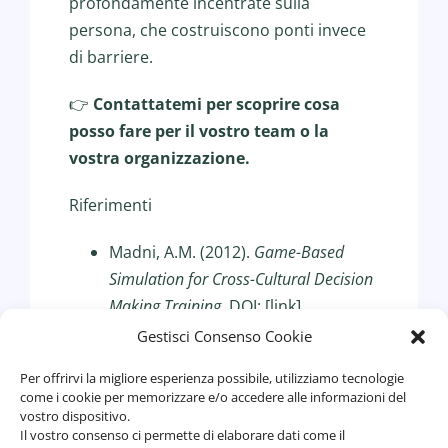
profondamente incentrate sulla
persona, che costruiscono ponti invece
di barriere.
👉
Contattatemi per scoprire cosa
posso fare per il vostro team o la
vostra organizzazione.
Riferimenti
Madni, A.M. (2012).
Game-Based
Simulation for Cross-Cultural Decision
Making Training
.
DOI: [link].
Arnab, S. et al. (2010).
Promoting
Gestisci Consenso Cookie
Cross-Cultural Awareness through
Per offrirvi la migliore esperienza possibile, utilizziamo tecnologie
Exposure in Game-based Learning
.
come i cookie per memorizzare e/o accedere alle informazioni del
IEEE Learning Technology
vostro dispositivo.
Il vostro consenso ci permette di elaborare dati come il
Newsletter, 12(1), 40-43.