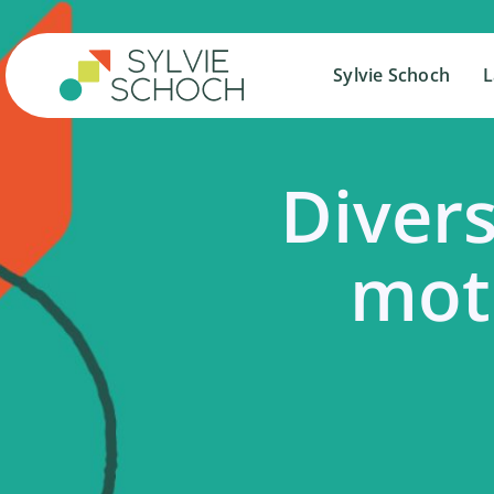
Salta
al
contenuto
Sylvie Schoch
Sylvie Schoch
L
L
Divers
moto