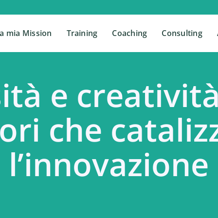
a mia Mission
a mia Mission
Training
Training
Coaching
Coaching
Consulting
Consulting
ità e creativi
ri che catali
l’innovazione