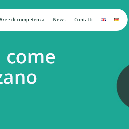
Aree di competenza
Aree di competenza
News
News
Contatti
Contatti
tà come
zzano