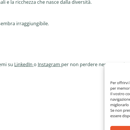
li e la ricchezza che nasce dalla diversità.
 sembra irraggiungibile.
temi su
LinkedIn
o
Instagram
per non perdere nessun aggio
Per offrirvi
per memoriz
Il vostro c
navigazione
migliorarl
Se non pres
essere dispo