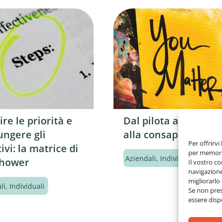
ire le priorità e
Dal pilota automati
ungere gli
alla consapevolezza
Per offrirvi
ivi: la matrice di
per memoriz
Aziendali
,
Individuali
nhower
Il vostro c
navigazione
migliorarl
li
,
Individuali
Se non pres
essere dispo