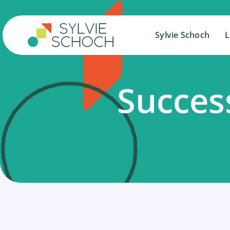
Salta
al
contenuto
Sylvie Schoch
Sylvie Schoch
L
L
Succes