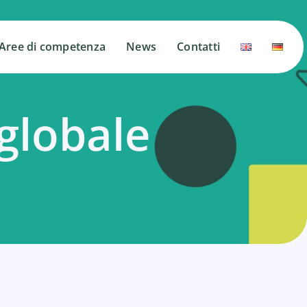
Aree di competenza
Aree di competenza
News
News
Contatti
Contatti
globale