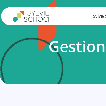
Salta
al
contenuto
Sylvie
Sylvie
Gestion