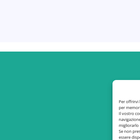
in contatto
Link Utili
eschoch.com
Privacy Policy
Cookie Policy
Per offrirvi
per memoriz
Il vostro c
navigazione
migliorarl
Se non pres
essere dispo