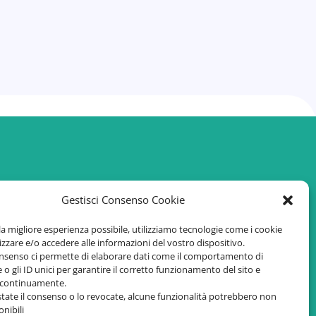
Aggiornamento Continuo
Gestisci Consenso Cookie
Scoprire, imparare, stupirsi: c’è
sempre qualcosa di nuovo.
 la migliore esperienza possibile, utilizziamo tecnologie come i cookie
zare e/o accedere alle informazioni del vostro dispositivo.
onsenso ci permette di elaborare dati come il comportamento di
 o gli ID unici per garantire il corretto funzionamento del sito e
o continuamente.
tate il consenso o lo revocate, alcune funzionalità potrebbero non
nibili