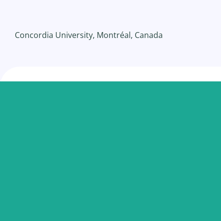
Concordia University, Montréal, Canada
Entriamo 
team@sylvi
Sylvie Schoch – Creative Catalyst
Consulting, Coaching & Facilitation for
Transformation
Partita IVA: IT13383760017