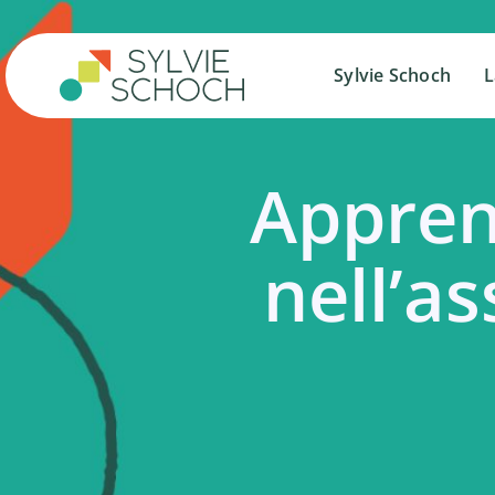
Salta
al
contenuto
Sylvie Schoch
Sylvie Schoch
L
L
Appre
nell’a