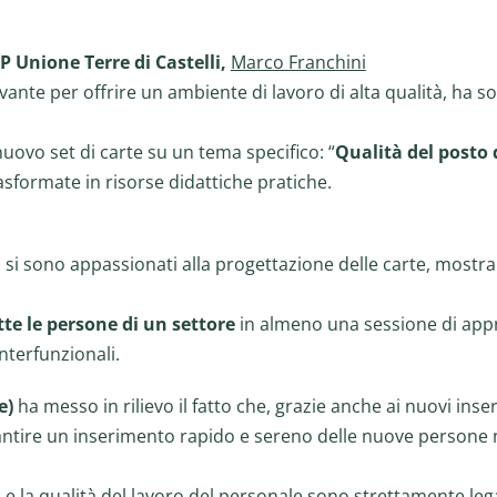
 Unione Terre di Castelli,
Marco Franchini
nte per offrire un ambiente di lavoro di alta qualità, ha s
uovo set di carte su un tema specifico: “
Qualità del posto 
asformate in risorse didattiche pratiche.
nti si sono appassionati alla progettazione delle carte, mo
tte le persone di un settore
in almeno una sessione di ap
interfunzionali.
e)
ha messo in rilievo il fatto che, grazie anche ai nuovi inse
antire un inserimento rapido e sereno delle nuove persone 
ti e la qualità del lavoro del personale sono strettamente l