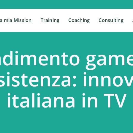
a mia Mission
a mia Mission
Training
Training
Coaching
Coaching
Consulting
Consulting
ndimento game
ssistenza: inno
italiana in TV