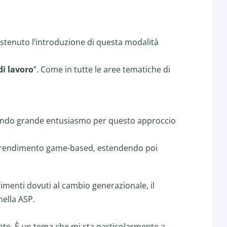
ostenuto l’introduzione di questa modalità
di lavoro
”. Come in tutte le aree tematiche di
strando grande entusiasmo per questo approccio
prendimento game-based, estendendo poi
rimenti dovuti al cambio generazionale, il
nella ASP.
egate. È un tema che mi sta particolarmente a